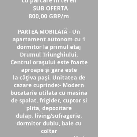
cu parcare în teren
SUB OFERTA
800,00 GBP/m
PARTEA MOBILATĂ - Un
apartament autonom cu 1
dormitor la primul etaj
Drumul Triunghiului.
Centrul orașului este foarte
aproape și gara este
la câțiva pași. Unitatea de
cazare cuprinde:- Modern
bucatarie utilata cu masina
de spalat, frigider, cuptor si
plita, depozitare
dulap, living/sufragerie,
dormitor dublu, baie cu
coltar