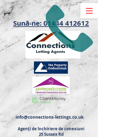
Sună-ne: 01444 412612
info@connections-lettings.co.uk
Agenți de închiriere de conexiuni
25 Sussex Rd